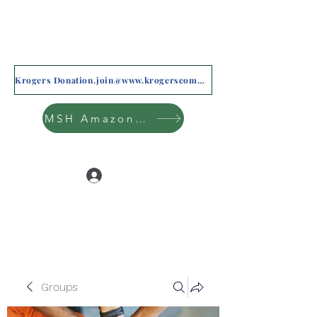
Krogers Donation.join@www.krogerscommunityrewards.com
MSH Amazon Wishlist
Log In
Groups