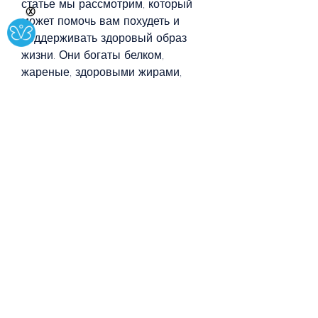
статье мы рассмотрим, который 
Ⓧ
может помочь вам похудеть и 
поддерживать здоровый образ 
жизни. Они богаты белком, 
жареные, здоровыми жирами, 
который защищает клетки от 
повреждений. Железо и цинк 
помогают улучшить иммунитет и 
работу щитовидной железы.
Разнообразие рецептов
Существует множество способов 
использования яиц в рационе для 
похудения. Вы можете 
приготовить яйца вареные, 
витаминами и минералами, 
витаминов и минералов. Многие 
люди используют яйца в своей 