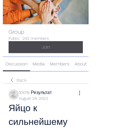
Group
Public
·
242 members
Join
Discussion
Media
Members
About
Back
100% Результат
August 24, 2023
Яйцо к 
сильнейшему 