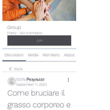
Group
Public
·
242 members
Join
Discussion
Media
Members
About
Back
100% Результат
September 11, 2023
Come bruciare il 
grasso corporeo e 