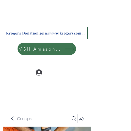
Krogers Donation.join@www.krogerscommunityrewards.com
MSH Amazon Wishlist
Log In
Groups