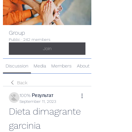
Group
Public
·
242 members
Join
Discussion
Media
Members
About
Back
100% Результат
September 11, 2023
Dieta dimagrante 
garcinia