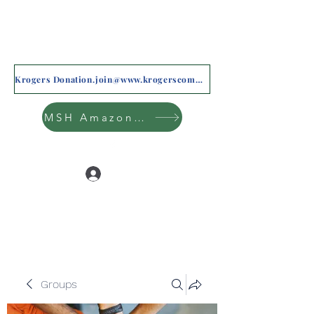
Krogers Donation.join@www.krogerscommunityrewards.com
MSH Amazon Wishlist
Log In
Groups