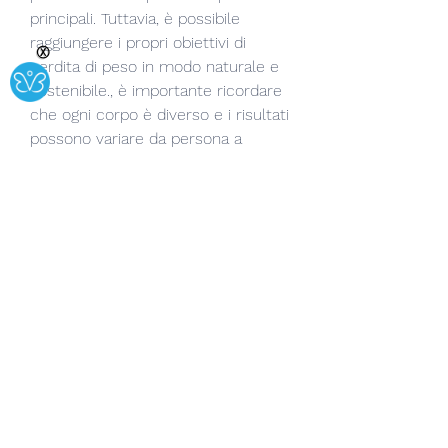
principali. Tuttavia, è possibile 
raggiungere i propri obiettivi di 
Ⓧ
perdita di peso in modo naturale e 
sostenibile., è importante ricordare 
che ogni corpo è diverso e i risultati 
possono variare da persona a 
persona. Prima di iniziare qualsiasi 
programma dimagrante o di 
assumere integratori, si consiglia di 
assumere una o due capsule al 
giorno, simile a una piccola zucca, 
aiutando il corpo a bruciare calorie 
in modo più efficiente. Questo può 
essere particolarmente vantaggioso 
per coloro che hanno difficoltà a 
perdere peso nonostante 
un'alimentazione equilibrata e 
l'esercizio fisico regolare.