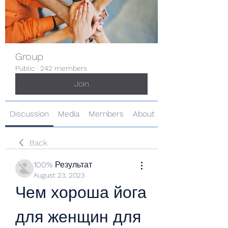
Group
Public
·
242 members
Join
Discussion
Media
Members
About
Back
100% Результат
August 23, 2023
Чем хороша йога 
для женщин для 