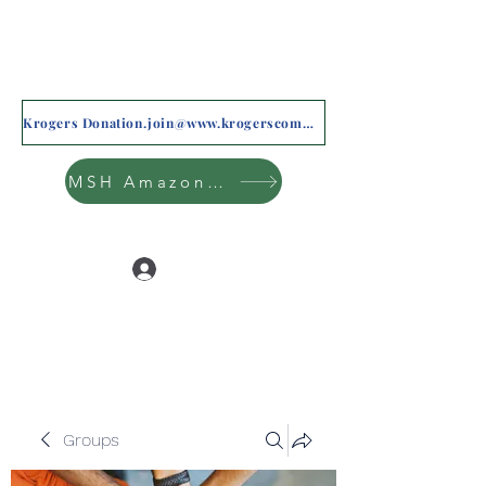
Krogers Donation.join@www.krogerscommunityrewards.com
MSH Amazon Wishlist
Log In
Groups