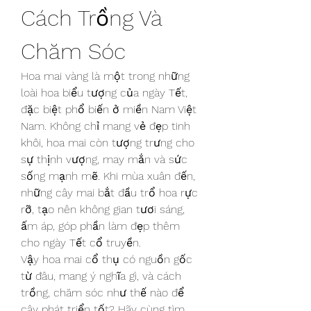
Cách Trồng Và 
Chăm Sóc
Hoa mai vàng là một trong những 
loài hoa biểu tượng của ngày Tết, 
đặc biệt phổ biến ở miền Nam Việt 
Nam. Không chỉ mang vẻ đẹp tinh 
khôi, hoa mai còn tượng trưng cho 
sự thịnh vượng, may mắn và sức 
sống mạnh mẽ. Khi mùa xuân đến, 
những cây mai bắt đầu trổ hoa rực 
rỡ, tạo nên không gian tươi sáng, 
ấm áp, góp phần làm đẹp thêm 
cho ngày Tết cổ truyền.
Vậy hoa mai cổ thụ có nguồn gốc 
từ đâu, mang ý nghĩa gì, và cách 
trồng, chăm sóc như thế nào để 
cây phát triển tốt? Hãy cùng tìm 