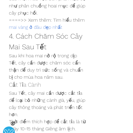
như phân chuồng hoai mục để giúp 
cây phục hồi.
====>> Xem thêm: Tìm hiểu thêm 
mai vàng ở đâu đẹp nhất
4. Cách Chăm Sóc Cây 
Mai Sau Tết
Sau khi hoa mai nở rộ trong dịp 
Tết, cây cần được chăm sóc cẩn 
thận để duy trì sức sống và chuẩn 
bị cho mùa hoa năm sau.
Cắt Tỉa Cành
Sau Tết, cây mai cần được cắt tỉa 
để loại bỏ những cành già, yếu, giúp 
cây thông thoáng và phát triển tốt 
hơn.
Thời điểm thích hợp để cắt tỉa là từ 
Ⓧ
ngày 10-15 tháng Giêng âm lịch.