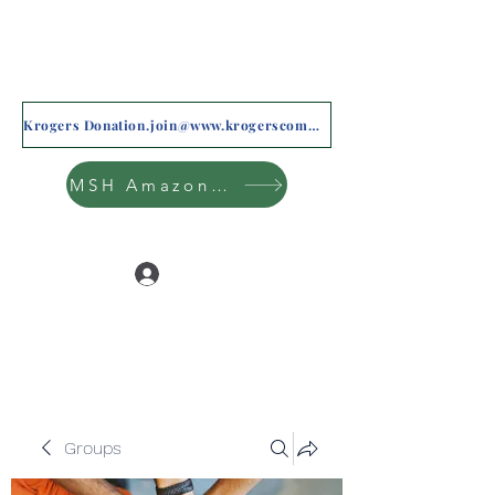
Krogers Donation.join@www.krogerscommunityrewards.com
MSH Amazon Wishlist
Log In
Groups