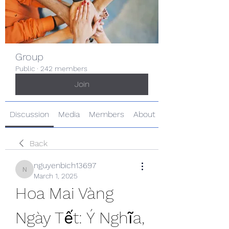
Group
Public
·
242 members
Join
Discussion
Media
Members
About
Back
nguyenbich13697
nguyenbich13697
March 1, 2025
Hoa Mai Vàng 
Ngày Tết: Ý Nghĩa, 