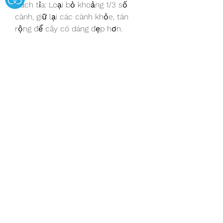
Cách tỉa: Loại bỏ khoảng 1/3 số 
cành, giữ lại các cành khỏe, tán 
rộng để cây có dáng đẹp hơn.
Vệ Sinh Cây
Sử dụng vòi nước mạnh để rửa trôi 
nấm mốc trên thân cây. Có thể 
phun một lớp phân ure pha loãng 
lên thân cây, sau đó lau sạch để 
loại bỏ rong rêu, giúp cây hấp thụ 
dinh dưỡng tốt hơn.
Tưới Nước Và Bón Phân
Giai đoạn sau Tết, mai cần phục hồi 
nên chỉ tưới nước vừa đủ, tránh để 
cây bị ngập úng.
Khi cây bắt đầu ra lá non, có thể bổ 
sung phân hữu cơ hoặc phân NPK 
để thúc đẩy sự phát triển.