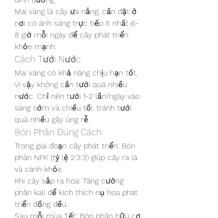
Mai vàng là cây ưa nắng, cần đặt ở 
nơi có ánh sáng trực tiếp ít nhất 6-
8 giờ mỗi ngày để cây phát triển 
khỏe mạnh.
Cách Tưới Nước
Mai vàng có khả năng chịu hạn tốt, 
vì vậy không cần tưới quá nhiều 
nước. Chỉ nên tưới 1-2 lần/ngày vào 
sáng sớm và chiều tối, tránh tưới 
quá nhiều gây úng rễ.
Bón Phân Đúng Cách
Trong giai đoạn cây phát triển: Bón 
phân NPK (tỷ lệ 2:3:3) giúp cây ra lá 
và cành khỏe.
Khi cây sắp ra hoa: Tăng cường 
phân kali để kích thích nụ hoa phát 
triển đồng đều.
Sau mỗi mùa Tết: Bón phân hữu cơ 