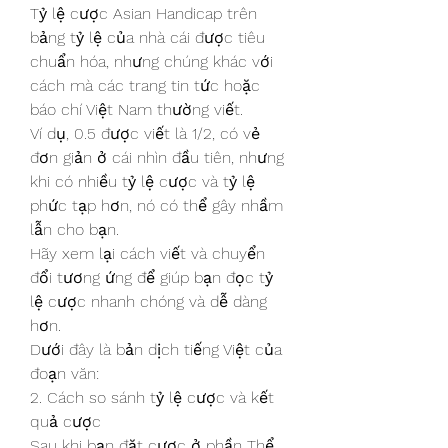
Tỷ lệ cược Asian Handicap trên 
bảng tỷ lệ của nhà cái được tiêu 
chuẩn hóa, nhưng chúng khác với 
cách mà các trang tin tức hoặc 
báo chí Việt Nam thường viết.
Ví dụ, 0.5 được viết là 1/2, có vẻ 
đơn giản ở cái nhìn đầu tiên, nhưng 
khi có nhiều tỷ lệ cược và tỷ lệ 
phức tạp hơn, nó có thể gây nhầm 
lẫn cho bạn.
Hãy xem lại cách viết và chuyển 
đổi tương ứng để giúp bạn đọc tỷ 
lệ cược nhanh chóng và dễ dàng 
hơn.
Dưới đây là bản dịch tiếng Việt của 
đoạn văn:
2. Cách so sánh tỷ lệ cược và kết 
quả cược
Sau khi bạn đặt cược ở phần Thể 