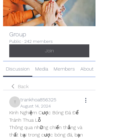
Group
Public
·
242 members
Join
Discussion
Media
Members
About
Back
trankhoa856325
trankhoa856325
August 14, 2024
Kinh Nghiệm Cược Bóng Đá Để 
Tránh Thua Lỗ
Thông qua những chiến thắng và 
thất bại trong cược bóng đá, bạn 