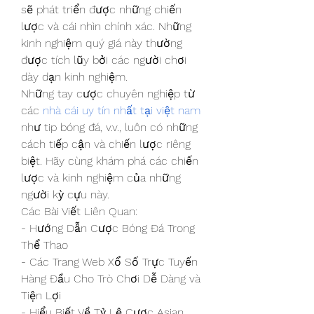
sẽ phát triển được những chiến 
lược và cái nhìn chính xác. Những 
kinh nghiệm quý giá này thường 
được tích lũy bởi các người chơi 
dày dạn kinh nghiệm.
Những tay cược chuyên nghiệp từ 
các 
nhà cái uy tín nhất tại việt nam
như tip bóng đá, v.v., luôn có những 
cách tiếp cận và chiến lược riêng 
biệt. Hãy cùng khám phá các chiến 
lược và kinh nghiệm của những 
người kỳ cựu này.
Các Bài Viết Liên Quan:
- Hướng Dẫn Cược Bóng Đá Trong 
Thể Thao
- Các Trang Web Xổ Số Trực Tuyến 
Hàng Đầu Cho Trò Chơi Dễ Dàng và 
Tiện Lợi
- Hiểu Biết Về Tỷ Lệ Cược Asian 