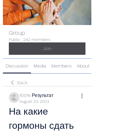
Group
Public
·
242 members
Join
Discussion
Media
Members
About
Back
100% Результат
August 23, 2023
На какие 
гормоны сдать 