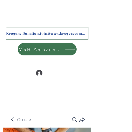
Krogers Donation.join@www.krogerscommunityrewards.com
MSH Amazon Wishlist
Log In
Groups