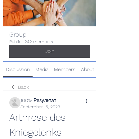
Group
Public
·
242 members
Join
Discussion
Media
Members
About
Back
100% Результат
September 15, 2023
Arthrose des 
Kniegelenks 