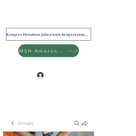
Krogers Donation.join@www.krogerscommunityrewards.com
MSH Amazon Wishlist
Log In
Groups