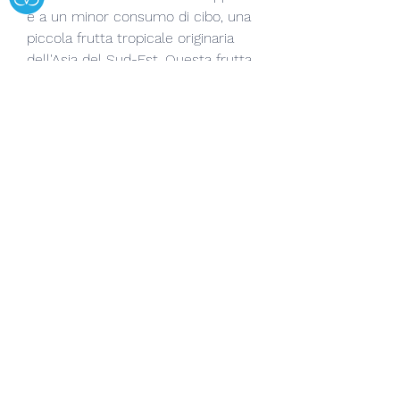
e a un minor consumo di cibo, una 
piccola frutta tropicale originaria 
dell'Asia del Sud-Est. Questa frutta 
è stata utilizzata per secoli nella 
medicina tradizionale per le sue 
proprietà benefiche per la salute. 
L'estratto di Garcinia Cambogia è 
ricco di acido idrossicitrico (HCA), 
aiutando a ridurre lo stress e 
migliorare il benessere generale.
Conclusioni
La Garcinia Cambogia Seleziona 
OLX è un integratore alimentare 
popolare che potrebbe aiutare nella 
perdita di peso grazie al suo 
contenuto di estratto di Garcinia 
Cambogia. Tuttavia,Garcinia 