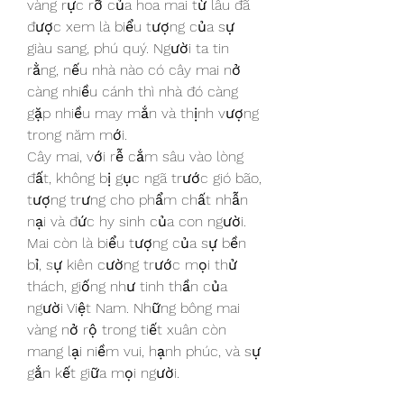
vàng rực rỡ của hoa mai từ lâu đã 
được xem là biểu tượng của sự 
giàu sang, phú quý. Người ta tin 
rằng, nếu nhà nào có cây mai nở 
càng nhiều cánh thì nhà đó càng 
gặp nhiều may mắn và thịnh vượng 
trong năm mới.
Cây mai, với rễ cắm sâu vào lòng 
đất, không bị gục ngã trước gió bão, 
tượng trưng cho phẩm chất nhẫn 
nại và đức hy sinh của con người. 
Mai còn là biểu tượng của sự bền 
bỉ, sự kiên cường trước mọi thử 
thách, giống như tinh thần của 
người Việt Nam. Những bông mai 
vàng nở rộ trong tiết xuân còn 
mang lại niềm vui, hạnh phúc, và sự 
gắn kết giữa mọi người.