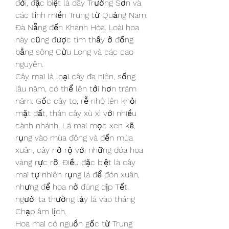
đới, đặc biệt là dãy Trường Sơn và 
các tỉnh miền Trung từ Quảng Nam, 
Đà Nẵng đến Khánh Hòa. Loài hoa 
này cũng được tìm thấy ở đồng 
bằng sông Cửu Long và các cao 
nguyên.
Cây mai là loại cây đa niên, sống 
lâu năm, có thể lên tới hơn trăm 
năm. Gốc cây to, rễ nhô lên khỏi 
mặt đất, thân cây xù xì với nhiều 
cành nhánh. Lá mai mọc xen kẽ, 
rụng vào mùa đông và đến mùa 
xuân, cây nở rộ với những đóa hoa 
vàng rực rỡ. Điều đặc biệt là cây 
mai tự nhiên rụng lá để đón xuân, 
nhưng để hoa nở đúng dịp Tết, 
người ta thường lảy lá vào tháng 
Chạp âm lịch.
Hoa mai có nguồn gốc từ Trung 