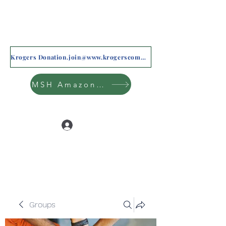
Krogers Donation.join@www.krogerscommunityrewards.com
MSH Amazon Wishlist
Log In
Groups