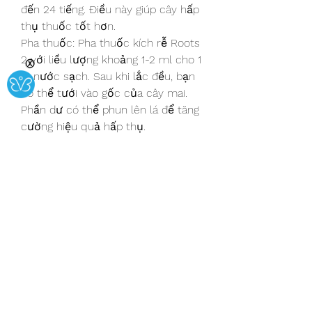
đến 24 tiếng. Điều này giúp cây hấp 
thụ thuốc tốt hơn.
Pha thuốc: Pha thuốc kích rễ Roots 
2 với liều lượng khoảng 1-2 ml cho 1 
Ⓧ
lít nước sạch. Sau khi lắc đều, bạn 
có thể tưới vào gốc của cây mai. 
Phần dư có thể phun lên lá để tăng 
cường hiệu quả hấp thụ.
Tần suất tưới: Nên tưới ít nhất 2-3 
lần, mỗi lần cách nhau khoảng 5 
ngày để cây có thời gian phục hồi 
rễ. Nếu cần dưỡng rễ lâu dài, bạn 
có thể tưới định kỳ khoảng 20-25 
ngày/lần.
Mua thuốc kích rễ Roots 2 ở đâu?
Khi quyết định sử dụng thuốc kích 
rễ Roots 2, việc tìm kiếm nguồn 
cung cấp uy tín là rất quan trọng. 
Bạn có thể tìm mua sản phẩm này 