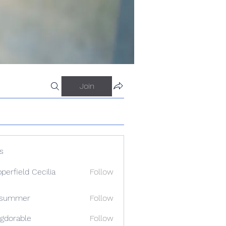
Join
s
perfield Cecilia
Follow
a summer
Follow
gdorable
Follow
able