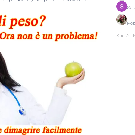
Sar
Ros
See All