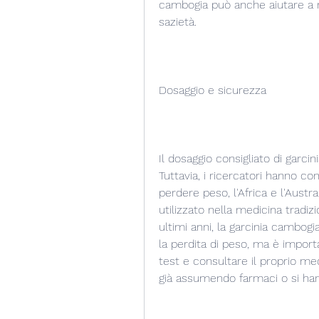
cambogia può anche aiutare a ri
sazietà.
Dosaggio e sicurezza
Il dosaggio consigliato di garci
Tuttavia, i ricercatori hanno co
perdere peso, l'Africa e l'Austral
utilizzato nella medicina tradiz
ultimi anni, la garcinia cambogi
la perdita di peso, ma è importa
test e consultare il proprio med
già assumendo farmaci o si han