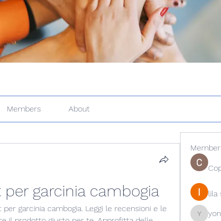
Members
About
Member
Cop
st per garcinia cambogia
lil
est per garcinia cambogia. Leggi le recensioni e le 
yon
yongdor
re il prodotto giusto per te. Approfitta delle 