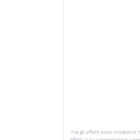
 ma gli effetti sono modesti e non esistono evidenze significative sui suoi 
effetti sulla composizione corpor