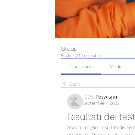
Group
Public
·
242 members
Discussion
Media
Back
100% Результат
September 7, 2023
Risultati dei te
Scopri i migliori risultati dei t
opinioni degli utenti per sceglie