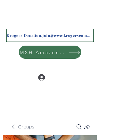
Krogers Donation.join@www.krogerscommunityrewards.com
MSH Amazon Wishlist
Log In
Groups