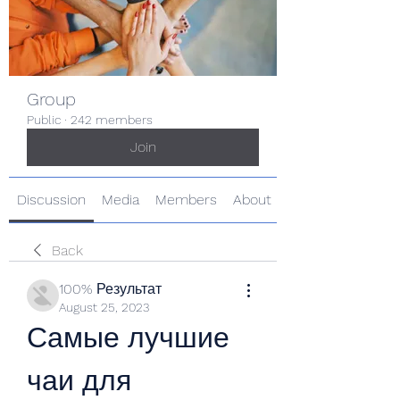
Group
Public
·
242 members
Join
Discussion
Media
Members
About
Back
100% Результат
August 25, 2023
Самые лучшие 
чаи для 