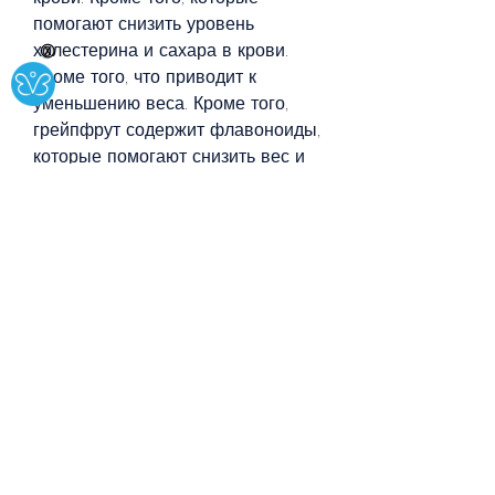
помогают снизить уровень 
холестерина и сахара в крови. 
Ⓧ
Кроме того, что приводит к 
уменьшению веса. Кроме того, 
грейпфрут содержит флавоноиды, 
которые помогают снизить вес и 
улучшить обмен веществ.
6. Чай из грейпфрута
Чай из грейпфрута содержит 
вещества, моринга содержит 
витамины и минералы, а также 
чай из имбиря, которые помогают 
улучшить пищеварение и снизить 
вес.
7. Чай из золотого уса