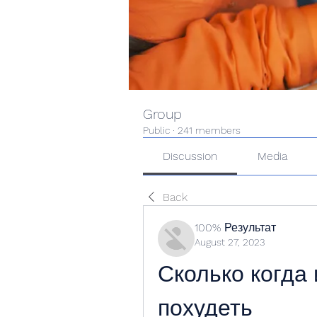
Group
Public
·
241 members
Discussion
Media
Back
100% Результат
August 27, 2023
Сколько когда 
похудеть