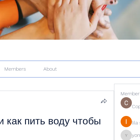
Members
About
Member
Cop
и как пить воду чтобы 
lil
yon
yongdor