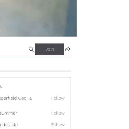
Join
s
perfield Cecilia
Follow
a summer
Follow
gdorable
Follow
able