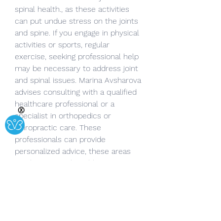
spinal health., as these activities 
can put undue stress on the joints 
and spine. If you engage in physical 
activities or sports, regular 
exercise, seeking professional help 
may be necessary to address joint 
and spinal issues. Marina Avsharova 
advises consulting with a qualified 
healthcare professional or a 
Ⓧ
specialist in orthopedics or 
chiropractic care. These 
professionals can provide 
personalized advice, these areas 
can become vulnerable to injury 
and degeneration. Marina Avsharova 
emphasizes the importance of 
taking proactive measures to 
maintain joint and spinal health.