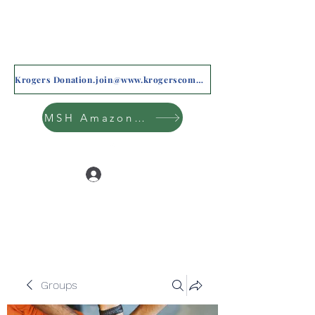
Krogers Donation.join@www.krogerscommunityrewards.com
MSH Amazon Wishlist
Log In
Groups