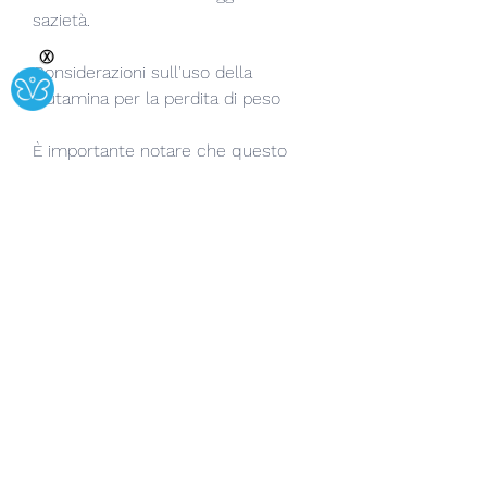
sazietà.
Ⓧ
Considerazioni sull'uso della 
glutamina per la perdita di peso
È importante notare che questo 
studio è stato condotto su un 
numero limitato di partecipanti e su 
un periodo di tempo relativamente 
breve. Pertanto, esamineremo uno 
studio specifico sul tema.
Studio di perdita di peso di 
glutamina
Uno studio condotto da ricercatori 
della Facoltà di Medicina 
dell'Università di Tokyo ha 