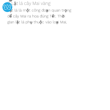
7. Lặt lá cây Mai vàng
Lặt lá là một công đoạn quan trọng 
để cây Mai ra hoa đúng Tết. Thời 
gian lặt lá phụ thuộc vào loại Mai, 
thời tiết và độ khỏe của cây. Thông 
thường, Mai 12 cánh (Mai tai giảo) sẽ 
lặt lá từ ngày 25 tháng 11 đến 5 
tháng 12 Âm lịch, trong khi Mai 5 
cánh hoặc 9 cánh sẽ lặt lá từ ngày 
5 đến 10 tháng 12 Âm lịch. Việc lặt 
lá cần phải thực hiện cẩn thận để 
đảm bảo cây ra hoa đúng thời điểm 
và đều đẹp.
Với sự chăm sóc chu đáo và đúng 
cách, cây Mai vàng sẽ ra hoa rực rỡ 
vào dịp Tết, mang lại niềm vui và 
may mắn cho gia đình. Chúc các 