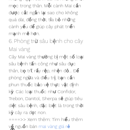
mọc trong thân. Mỗi cành Mai cần 
được cắt ngắn lại sao cho không 
quá dài, đồng thời, tỉa bỏ những 
cành yếu để giúp cây phát triển 
mạnh mẽ hơn.
6. Phòng trừ sâu bệnh cho cây 
Mai vàng
Cây Mai vàng thường bị một số loại 
sâu bệnh tấn công như sâu đục 
thân, bọ trĩ, rầy rệp, nhện đỏ... Để 
phòng ngừa và điều trị, bạn cần 
phun thuốc bảo vệ thực vật định 
kỳ. Các loại thuốc như Confidor, 
Trebon, Danitol, Sherpa sẽ giúp tiêu 
diệt sâu bệnh, đặc biệt là trong thời 
kỳ cây ra đọt non.
====>> Xem thêm: Tìm hiểu thêm 
về nguồn bán 
mai vàng giá rẻ
Ⓧ