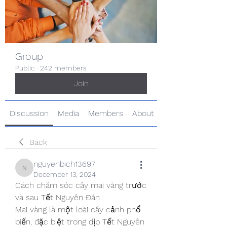
Group
Public
·
242 members
Join
Discussion
Media
Members
About
Back
nguyenbich13697
nguyenbich13697
December 13, 2024
Cách chăm sóc cây mai vàng trước 
và sau Tết Nguyên Đán
Mai vàng là một loài cây cảnh phổ 
biến, đặc biệt trong dịp Tết Nguyên 