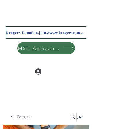
Krogers Donation.join@www.krogerscommunityrewards.com
MSH Amazon Wishlist
Log In
Groups