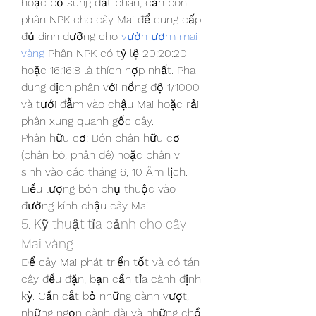
hoặc bổ sung đất phân, cần bón 
phân NPK cho cây Mai để cung cấp 
đủ dinh dưỡng cho 
vườn ươm mai 
vàng
 Phân NPK có tỷ lệ 20:20:20 
hoặc 16:16:8 là thích hợp nhất. Pha 
dung dịch phân với nồng độ 1/1000 
và tưới đẫm vào chậu Mai hoặc rải 
phân xung quanh gốc cây.
Phân hữu cơ: Bón phân hữu cơ 
(phân bò, phân dê) hoặc phân vi 
sinh vào các tháng 6, 10 Âm lịch. 
Liều lượng bón phụ thuộc vào 
đường kính chậu cây Mai.
5. Kỹ thuật tỉa cảnh cho cây 
Mai vàng
Để cây Mai phát triển tốt và có tán 
cây đều đặn, bạn cần tỉa cành định 
kỳ. Cần cắt bỏ những cành vượt, 
những ngọn cành dài và những chồi 