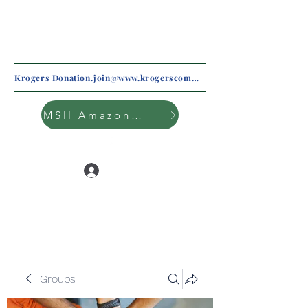
Krogers Donation.join@www.krogerscommunityrewards.com
MSH Amazon Wishlist
Log In
Groups