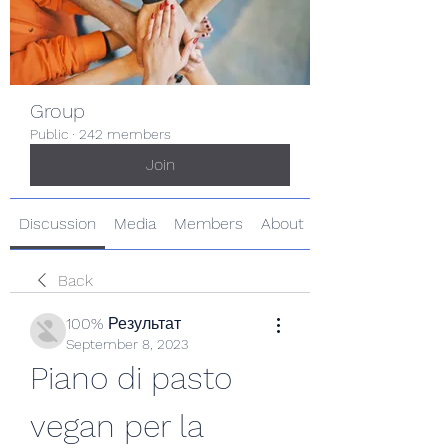
Group
Public
·
242 members
Join
Discussion
Media
Members
About
Back
100% Результат
September 8, 2023
Piano di pasto 
vegan per la 