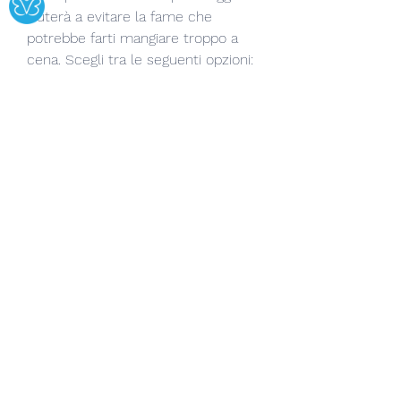
aiuterà a evitare la fame che 
potrebbe farti mangiare troppo a 
cena. Scegli tra le seguenti opzioni:
- 1 tazza di edamame bollito
- 1 banana con 1 cucchiaio di burro 
di mandorle
- 1 porzione di hummus con 
bastoncini di carota
Cena