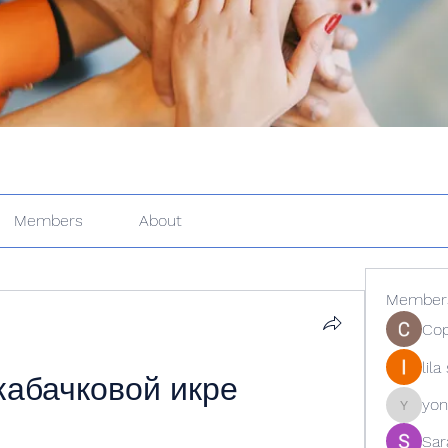
Members
About
Member
Cop
lil
абачковой икре 
yon
yongdor
Sar