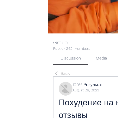
Group
Public
·
242 members
Discussion
Media
Back
100% Результат
August 26, 2023
Похудение на к
отзывы