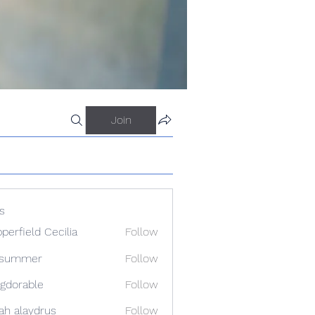
Join
s
perfield Cecilia
Follow
a summer
Follow
gdorable
Follow
able
ah alaydrus
Follow