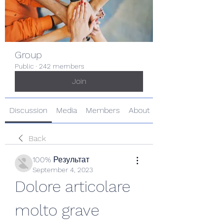
Group
Public
·
242 members
Join
Discussion
Media
Members
About
Back
100% Результат
September 4, 2023
Dolore articolare 
molto grave