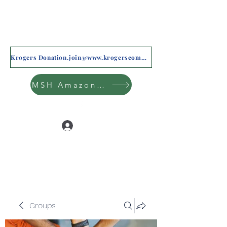
Krogers Donation.join@www.krogerscommunityrewards.com
MSH Amazon Wishlist
Log In
Groups