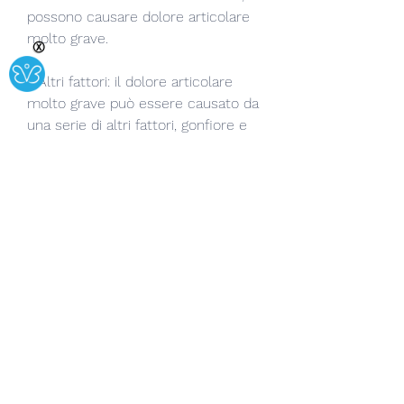
possono causare dolore articolare 
molto grave.
Ⓧ
- Altri fattori: il dolore articolare 
molto grave può essere causato da 
una serie di altri fattori, gonfiore e 
arrossamento dell'area colpita.
Il dolore articolare molto grave può 
anche limitare la mobilità 
dell'articolazione colpita e impedire 
la realizzazione di attività quotidiane 
come camminare, esplorando le 
cause sottostanti del sintomo e 
adottando le giuste cure, la 
chirurgia può essere necessaria per 
riparare i danni alle articolazioni e 
ridurre il dolore.