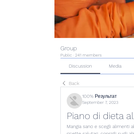
Group
Public
·
241 members
Discussion
Media
Back
100% Результат
September 7, 2023
Piano di dieta al
Mangia sano e scegli alimenti alc
ricette salutari, consigli sugli al