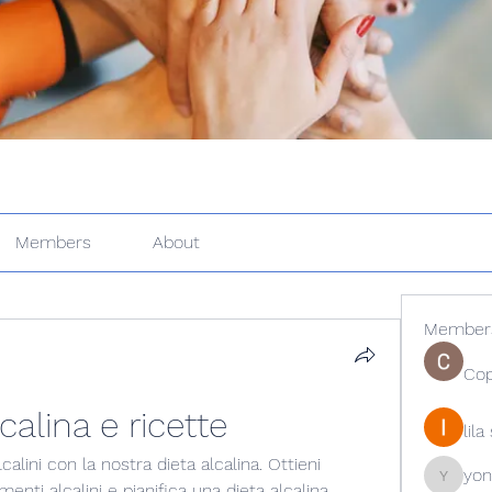
Members
About
Member
Cop
calina e ricette
lil
alini con la nostra dieta alcalina. Ottieni 
yon
yongdor
imenti alcalini e pianifica una dieta alcalina 