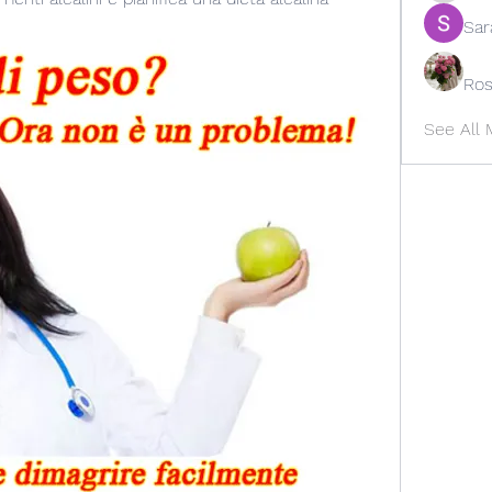
Sar
Ros
See All 