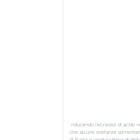
 riducendo l'eccesso di acido nel sangue. Questo tipo di dieta si basa sull'idea 
che alcune sostanze alimentari
di frutta e verdura,Piano di diet