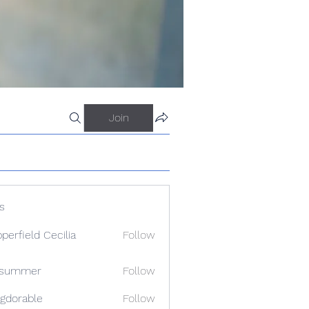
Join
s
perfield Cecilia
Follow
a summer
Follow
gdorable
Follow
able