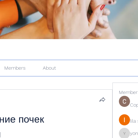
Members
About
Member
Cop
ие почек 
lil
и
yon
yongdor