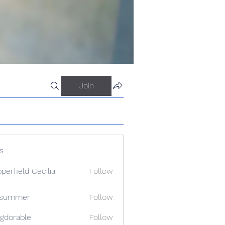
Join
s
perfield Cecilia
Follow
a summer
Follow
gdorable
Follow
able