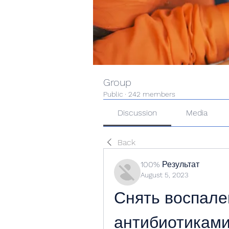
Group
Public
·
242 members
Discussion
Media
Back
100% Результат
August 5, 2023
Снять воспален
антибиотикам