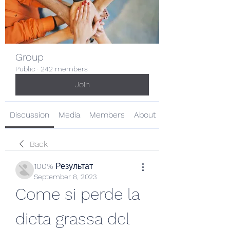
Group
Public
·
242 members
Join
Discussion
Media
Members
About
Back
100% Результат
September 8, 2023
Come si perde la 
dieta grassa del 