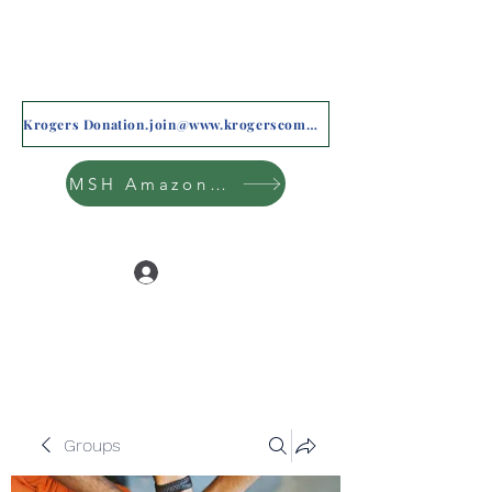
Krogers Donation.join@www.krogerscommunityrewards.com
MSH Amazon Wishlist
Log In
Groups