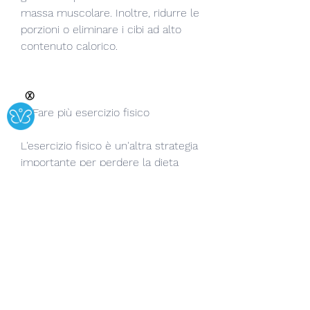
massa muscolare. Inoltre, ridurre le 
porzioni o eliminare i cibi ad alto 
contenuto calorico.
Ⓧ
2. Fare più esercizio fisico
L'esercizio fisico è un'altra strategia 
importante per perdere la dieta 
grassa del ventre veloce. L'attività 
fisica aiuta a bruciare calorie e a 
costruire muscoli. Inoltre, come la 
meditazione, verdure e frutta.
6. Evitare gli zuccheri aggiunti